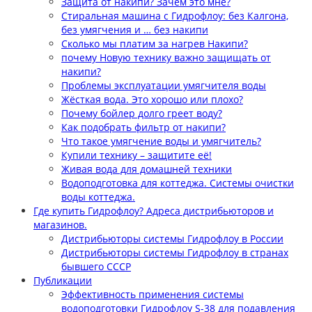
Защита от накипи? Зачем это мне?
Стиральная машина с Гидрофлоу: без Калгона,
без умягчения и … без накипи
Сколько мы платим за нагрев Накипи?
почему Новую технику важно защищать от
накипи?
Проблемы эксплуатации умягчителя воды
Жёсткая вода. Это хорошо или плохо?
Почему бойлер долго греет воду?
Как подобрать фильтр от накипи?
Что такое умягчение воды и умягчитель?
Купили технику – защитите её!
Живая вода для домашней техники
Водоподготовка для коттеджа. Системы очистки
воды коттеджа.
Где купить Гидрофлоу? Адреса дистрибьюторов и
магазинов.
Дистрибьюторы системы Гидрофлоу в России
Дистрибьюторы системы Гидрофлоу в странах
бывшего СССР
Публикации
Эффективность применения системы
водоподготовки Гидрофлоу S-38 для подавления