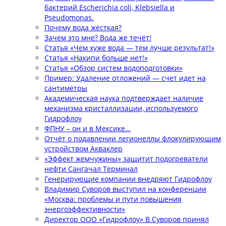
бактерий Escherichia coli, Klebsiella и
Pseudomonas.
Почему вода жёсткая?
Зачем это мне? Вода же течёт!
Статья «Чем хуже вода — тем лучше результат!»
Статья «Накипи больше нет!»
Статья «Обзор систем водоподготовки»
Пример: Удаление отложений — счет идет на
сантиметры
Академическая наука подтверждает наличие
механизма кристаллизации, используемого
Гидрофлоу
ФПНУ – он и в Мексике…
Отчёт о подавлении легионеллы флокулирующим
устройством Акваклер
«Эффект жемчужины» защитит подогреватели
нефти Сангачал Терминал
Генерирующие компании внедряют Гидрофлоу
Владимир Суворов выступил на конференции
«Москва: проблемы и пути повышения
энергоэффективности»
Директор ООО «Гидрофлоу» В.Суворов принял