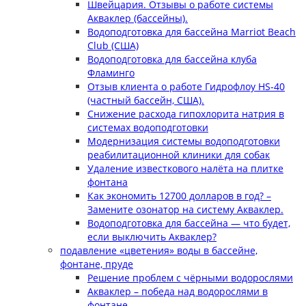
Швейцария. Отзывы о работе системы
Акваклер (бассейны).
Водоподготовка для бассейна Marriot Beach
Club (США)
Водоподготовка для бассейна клуба
Фламинго
Отзыв клиента о работе Гидрофлоу HS-40
(частный бассейн, США).
Снижение расхода гипохлорита натрия в
системах водоподготовки
Модернизация системы водоподготовки
реабилитационной клиники для собак
Удаление известкового налёта на плитке
фонтана
Как экономить 12700 долларов в год? –
Замените озонатор на систему Акваклер.
Водоподготовка для бассейна — что будет,
если выключить Акваклер?
подавление «цветения» воды в бассейне,
фонтане, пруде
Решение проблем с чёрными водорослями
Акваклер – победа над водорослями в
фонтане