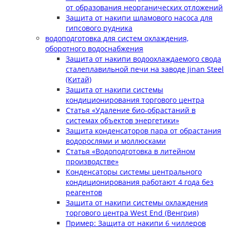
от образования неорганических отложений
Защита от накипи шламового насоса для
гипсового рудника
водоподготовка для систем охлаждения,
оборотного водоснабжения
Защита от накипи водоохлаждаемого свода
сталеплавильной печи на заводе Jinan Steel
(Китай)
Защита от накипи системы
кондиционирования торгового центра
Статья «Удаление био-обрастаний в
системах объектов энергетики»
Защита конденсаторов пара от обрастания
водорослями и моллюсками
Статья «Водоподготовка в литейном
производстве»
Конденсаторы системы центрального
кондиционирования работают 4 года без
реагентов
Защита от накипи системы охлаждения
торгового центра West End (Венгрия)
Пример: Защита от накипи 6 чиллеров