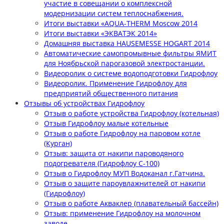
участие в совещании о комплексной
модернизации систем теплоснабжения.
Итоги выставки «AQUA-THERM Moscow 2014
Итоги выставки «ЭКВАТЭК 2014»
Домашняя выставка HAUSEMESSE HOGART 2014
Автоматические самопромывные фильтры ЯМИТ
для Ноябрьской парогазовой электростанции.
Видеоролик о системе водоподготовки Гидрофлоу
Видеоролик. Применение Гидрофлоу для
предприятий общественного питания
Отзывы об устройствах Гидрофлоу
Отзыв о работе устройства Гидрофлоу (котельная)
Отзыв Гидрофлоу малые котельные
Отзыв о работе Гидрофлоу на паровом котле
(Курган)
Отзыв: защита от накипи пароводяного
подогревателя (Гидрофлоу С-100)
Отзыв о Гидрофлоу МУП Водоканал г.Гатчина.
Отзыв о защите пароувлажнителей от накипи
(Гидрофлоу)
Отзыв о работе Акваклер (плавательный бассейн)
Отзыв: применение Гидрофлоу на молочном
заводе