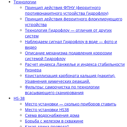
Технологии
Принцип действия ФПНУ (ферритного
противонакипного устройства Гидрофлоу)
Принцип действия ферритного флокулирующего
устройства
Технология Гидрофлоу — отличия от других
систем
Наблюдаем сигнал Гидрофлоу в воде — фото и
видео
Описание механизма подавления коррозии
системой Гидрофлоу
Расчет индекса Ланжелье и индекса стабильности
Ризнера
Кристаллизация карбоната кальция (накипи).
Уравнения химических реакций.
Фильтры: самоочистка по технологии
всасывающего сканирования
HS-38
Место установки — сколько приборов ставить
Место установки HS38
Схема водоснабжения дома
Борьба с железом в скважине
Какая длина провода?