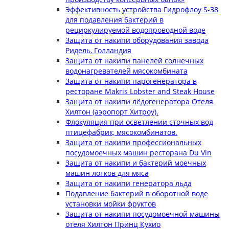
Эффективность устройства Гидрофлоу S-38
для подавления бактерий в
рециркулируемой водопроводной воде
Защита от накипи оборудования завода
Ридель, Голландия
Защита от накипи панелей солнечных
водонагревателей мясокомбината
Защита от накипи парогенератора в
ресторане Makris Lobster and Steak House
Защита от накипи лёдогенератора Отеля
Хилтон (аэропорт Хитроу).
Флокуляция при осветлении сточных вод
птицефабрик, мясокомбинатов.
Защита от накипи профессиональных
посудомоечных машин ресторана Du Vin
Защита от накипи и бактерий моечных
машин лотков для мяса
Защита от накипи генератора льда
Подавление бактерий в оборотной воде
установки мойки фруктов
Защита от накипи посудомоечной машины
отеля Хилтон Принц Кухио