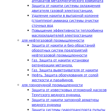
аппаратов металлургического комбината
Защита от накипи системы охлаждения
двигателя газовой электростанции.
Удаление накипи в выпарной колонне
(стриппере) аммиака системы очистки
сточных вод
Повышение эффективности теплообмена
маслоохладителей электростанции
для нефтегазовой промышленности
Защита от накипи и био-обрастаний
оборотных систем предприятий
нефтегазовой промышленности
Газ. Защита от накипи установки
регенерации метанола.
Газ. Защита выветривателя от накипи
Нефть. Защита оборудования от солей
жесткости и парафинов.
для горнорудной промышленности
Защита от известковых отложений насосов
Техутского медного рудника.
Защита от накипи запорной арматуры
медного рудника
Защита системы гидротранспорта пульпы