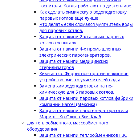
госпиталя. Котлы работают на дизтопливе.
Как сделать химическую водоподготовку
паровых котлов ещё лучше
Что делать если сломался умягчитель воды
для паровых котлов.
Защита от накипи 2-х газовых паровых
котлов госпиталя.
Защита от накипи 4-х промышленных
электрических парогенераторов.
Защита от накипи медицинских
стерилизаторов
Химчистка. Ферритное противонакипное
устройство вместо умягчителей воды
Замена химводоподготовки на не-
химическую для 5 паровых котлов.
Защита от накипи паровых котлов фабрики
компании Barcel (Мексика)
Защита от накипи парогенератора отеля
Мариотт Ко-Олина Бич Клаб
для теплообменного, массообменного
оборудования
Защита от накипи теплообменников ГВС