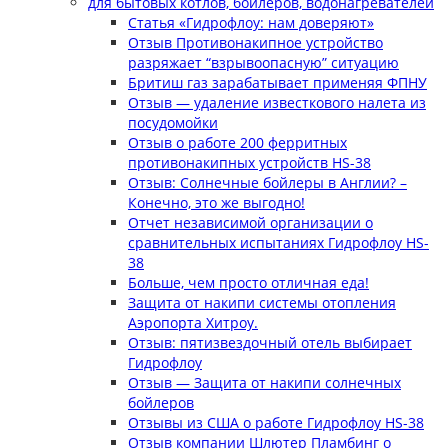
для бытовых котлов, бойлеров, водонагревателей
Статья «Гидрофлоу: нам доверяют»
Отзыв Противонакипное устройство
разряжает “взрывоопасную” ситуацию
Бритиш газ зарабатывает применяя ФПНУ
Отзыв — удаление известкового налета из
посудомойки
Отзыв о работе 200 ферритных
противонакипных устройств HS-38
Отзыв: Солнечные бойлеры в Англии? –
Конечно, это же выгодно!
Отчет независимой организации о
сравнительных испытаниях Гидрофлоу HS-
38
Больше, чем просто отличная еда!
Защита от накипи системы отопления
Аэропорта Хитроу.
Отзыв: пятизвездочный отель выбирает
Гидрофлоу
Отзыв — Защита от накипи солнечных
бойлеров
Отзывы из США о работе Гидрофлоу HS-38
Отзыв компании Шлютер Пламбинг о