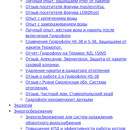
Личный опыт: защищаем утюг от накипи
Отзыв посетителя форума maslennitsa.
Отзыв посетителя форума LORDhost
Опыт с кипячением воды
Опыт с замораживанием воды
Личный опыт: жёсткая вода и накипь после
включения Гидрофлоу
Сравнение Гидрофлоу HS-38 и S-38. Защищаем от
накипи Термопот.
Отчёт: Гидрофлоу на Термекс RZL 150VS
Отзыв. Александр, Звенигород. Защита от накипи
газовой колонки.
Удаление накипи в радиаторе отопления
Отзыв о работе 2-х Гидрофлоу HS-38
Отзыв г.Рудня Смоленская обл. Система
отопления.
Отзыв. Частный дом. Ставропольский край
Гидрофлоу рекомендуют друзьям
Экология
Энергосбережение
Энергосбережение для систем охлаждения,
оборотного водоснабжения
Повышение КПД и эффективности работы котлов