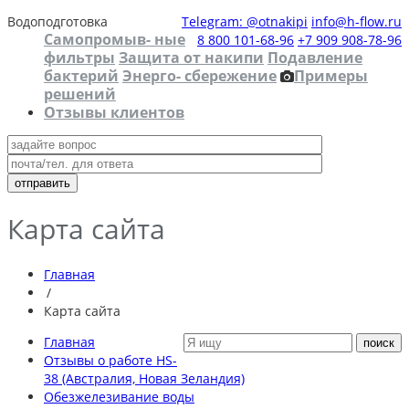
Водоподготовка
Telegram: @otnakipi
info@h-flow.ru
Самопромыв- ные
8 800 101-68-96
+7 909 908-78-96
фильтры
Защита от накипи
Подавление
бактерий
Энерго- сбережение
Примеры
решений
Отзывы клиентов
Карта сайта
Главная
/
Карта сайта
Главная
Отзывы о работе HS-
38 (Австралия, Новая Зеландия)
Обезжелезивание воды