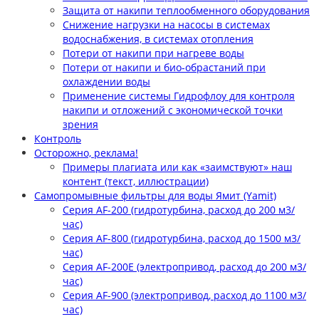
Защита от накипи теплообменного оборудования
Снижение нагрузки на насосы в системах
водоснабжения, в системах отопления
Потери от накипи при нагреве воды
Потери от накипи и био-обрастаний при
охлаждении воды
Применение системы Гидрофлоу для контроля
накипи и отложений с экономической точки
зрения
Контроль
Осторожно, реклама!
Примеры плагиата или как «заимствуют» наш
контент (текст, иллюстрации)
Самопромывные фильтры для воды Ямит (Yamit)
Серия AF-200 (гидротурбина, расход до 200 м3/
час)
Серия AF-800 (гидротурбина, расход до 1500 м3/
час)
Серия AF-200E (электропривод, расход до 200 м3/
час)
Серия AF-900 (электропривод, расход до 1100 м3/
час)