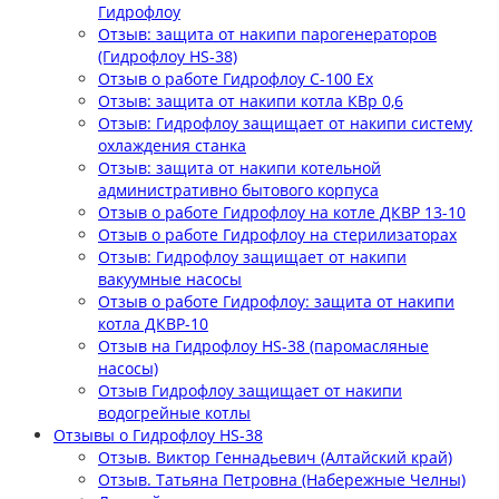
Гидрофлоу
Отзыв: защита от накипи парогенераторов
(Гидрофлоу HS-38)
Отзыв о работе Гидрофлоу С-100 Ех
Отзыв: защита от накипи котла КВр 0,6
Отзыв: Гидрофлоу защищает от накипи систему
охлаждения станка
Отзыв: защита от накипи котельной
административно бытового корпуса
Отзыв о работе Гидрофлоу на котле ДКВР 13-10
Отзыв о работе Гидрофлоу на стерилизаторах
Отзыв: Гидрофлоу защищает от накипи
вакуумные насосы
Отзыв о работе Гидрофлоу: защита от накипи
котла ДКВР-10
Отзыв на Гидрофлоу HS-38 (паромасляные
насосы)
Отзыв Гидрофлоу защищает от накипи
водогрейные котлы
Отзывы о Гидрофлоу HS-38
Отзыв. Виктор Геннадьевич (Алтайский край)
Отзыв. Татьяна Петровна (Набережные Челны)