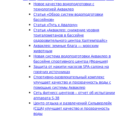
Новое качество водоподготовки с
технологией Акваклер
Статья «Обзор систем водоподготовки
бассейнов»
Статья «Путь к Авалону»
Статья «Акваклер: снижение уровня
тригалометанов в бассейне
оздоровительного центра Халтемпрайс»
Акваклер: земные блага — морским
животным
Новая система водоподготовки Акваклер в
бассейне спортивного центра (Франция)
Защита от накипи насосов SPA-салона на
горячих источниках
Спортивно-развлекательный комплекс
улучшает качество и прозрачность воды с
помощью системы Акваклер
Сеть фитнесс-центров – отчет об испытании
аппарата S-38
Центр отдыха и развлечений Сильверлейк
(США) улучшает качество и прозрачность
воды