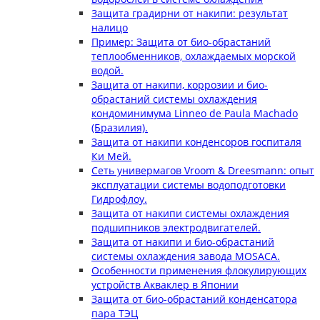
Защита градирни от накипи: результат
налицо
Пример: Защита от био-обрастаний
теплообменников, охлаждаемых морской
водой.
Защита от накипи, коррозии и био-
обрастаний системы охлаждения
кондоминимума Linneo de Paula Machado
(Бразилия).
Защита от накипи конденсоров госпиталя
Ки Мей.
Сеть универмагов Vroom & Dreesmann: опыт
эксплуатации системы водоподготовки
Гидрофлоу.
Защита от накипи системы охлаждения
подшипников электродвигателей.
Защита от накипи и био-обрастаний
системы охлаждения завода MOSACA.
Особенности применения флокулирующих
устройств Акваклер в Японии
Защита от био-обрастаний конденсатора
пара ТЭЦ