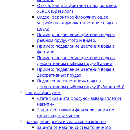
Отзыв: Защита фонтана от водорослей.
XEROX (Бразилия)
Видео: ферритное флокулирующее
устройство подавляет цветение воды в
пруду
Пример: подавление цветения воды в
рыбном пруду. Фото и видео.
Пример: подавление цветения воды в
фонтане
Пример: подавление цветения воды в
декоративном рыбном пруду (Гавайи)
Пример: подавление цветения воды в
декоративных прудах
Подавление «цветения» воды в
декоративном рыбном пруду (Рубинштейн)
защита форсунок
Статья «Защита форсунок аквадисплея от
накипи»
Защита от накипи форсунок линии по
производству чипсов
разведение рыбы и сельское хозяйство
защита от накипи систем точечного