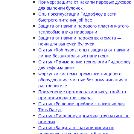
Пример: защита от накипи паровых духовок
для выпечки булочек
Опыт эксплуатации Гидрофлоу в сети
быстрого питания Jollibee
Защита от накипи парового пластинчатого
теплообменника пивоварни
Защита от накипи пароконвектомата —
печи для выпечки булочек
Статья «Robinsons: опыт защиты от накипи
линии безалкогольных напитков»
Статья «Применение технологии Гидрофлоу
для кофе-машин»
Форсунки системы промывки пищевого
оборудования: чистые без вымачивания в
растворителе
Применение противонакипных устройств
при производстве сахара
Статья «Решение проблем с накипью для
Tims Dairy»
Статья «Пищевому производству накипь не
помеха»
Статья «Защита от накипи линии по
производству консервных банок»