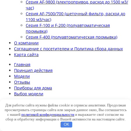
Серия AF-9800 (электропривод, расход до 1500 м3/
час)
Серия AF-7500/700 (щеточный фильтр, расход до
1100 м3/час)
Серия F-100 и F-200 (полуавтоматическая
промывка)
Серия F-400 (полуавтоматическая промывка)
О компании
Соглашение с посетителем и Политика сбора данных
Карта сайта
Главная
Принцип действия
Модели
Отзывы
Приборы для дома
Выбор модели
О компании
Для работы сайта нужны файлы cookie и сервисы аналитики. Продолжая
Новости
просматривать страницы сайта или закрыв данное окно, Вы соглашаетесь
с нашей
политикой конфиденциальности
и выражаете своё согласие на
Контакты
сбор и обработку информации о Вашей активности на настоящем сайте.
OK
Модели