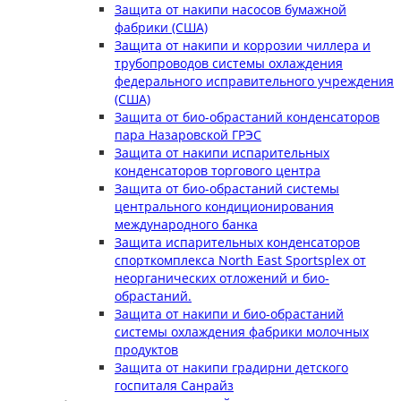
Защита от накипи насосов бумажной
фабрики (США)
Защита от накипи и коррозии чиллера и
трубопроводов системы охлаждения
федерального исправительного учреждения
(США)
Защита от био-обрастаний конденсаторов
пара Назаровской ГРЭС
Защита от накипи испарительных
конденсаторов торгового центра
Защита от био-обрастаний системы
центрального кондиционирования
международного банка
Защита испарительных конденсаторов
спорткомплекса North East Sportsplex от
неорганических отложений и био-
обрастаний.
Защита от накипи и био-обрастаний
системы охлаждения фабрики молочных
продуктов
Защита от накипи градирни детского
госпиталя Санрайз