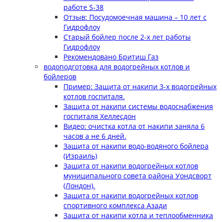
работе S-38
Отзыв: Посудомоечная машина – 10 лет с
Гидрофлоу
Старый бойлер после 2-х лет работы
Гидрофлоу
Рекомендовано Бритиш Газ
водоподготовка для водогрейных котлов и
бойлеров
Пример: Защита от накипи 3-х водогрейных
котлов госпиталя.
Защита от накипи системы водоснабжения
госпиталя Хеллесдон
Видео: очистка котла от накипи заняла 6
часов а не 6 дней.
Защита от накипи водо-водяного бойлера
(Израиль)
Защита от накипи водогрейных котлов
муниципального совета района Уондсворт
(Лондон).
Защита от накипи водогрейных котлов
спортивного комплекса Азади
Защита от накипи котла и теплообменника