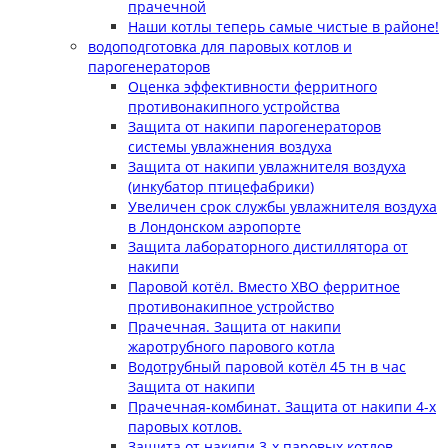
прачечной
Наши котлы теперь самые чистые в районе!
водоподготовка для паровых котлов и
парогенераторов
Оценка эффективности ферритного
противонакипного устройства
Защита от накипи парогенераторов
системы увлажнения воздуха
Защита от накипи увлажнителя воздуха
(инкубатор птицефабрики)
Увеличен срок службы увлажнителя воздуха
в Лондонском аэропорте
Защита лабораторного дистиллятора от
накипи
Паровой котёл. Вместо ХВО ферритное
противонакипное устройство
Прачечная. Защита от накипи
жаротрубного парового котла
Водотрубный паровой котёл 45 тн в час
Защита от накипи
Прачечная-комбинат. Защита от накипи 4-х
паровых котлов.
Защита от накипи 3-х паровых котлов