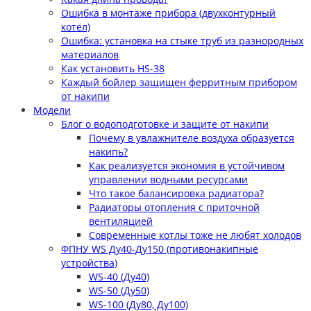
Ошибка в монтаже прибора (двухконтурный
котёл)
Ошибка: установка на стыке труб из разнородных
материалов
Как установить HS-38
Каждый бойлер защищен ферритным прибором
от накипи
Модели
Блог о водоподготовке и защите от накипи
Почему в увлажнителе воздуха образуется
накипь?
Как реализуется экономия в устойчивом
управлении водными ресурсами
Что такое балансировка радиатора?
Радиаторы отопления с приточной
вентиляцией
Современные котлы тоже не любят холодов
ФПНУ WS Ду40-Ду150 (противонакипные
устройства)
WS-40 (Ду40)
WS-50 (Ду50)
WS-100 (Ду80, Ду100)