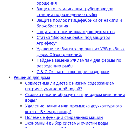
орошения
Защита от заиливания трубопроводов
станции по разведению рыбы
Защита поилок птицефабрики от накипи и
био-обрастания
защита от накипи охлаждающих матов
Статья “Здоровье рыбы под защитой
Агрифлоу”
Удаление избытка хлореллы из УЗВ рыбных
ферм. Обзор решений.
Найдена замена УФ лампам для фермы по
разведению рыбы.
G & G Orchards сокращает издержки
Решения для дома
Совместима ли диета с низким содержанием
натрия с умягченной водой?
Сколько накипи образуется при одном кипячении
воды?
Удаление накипи или промывка двухконтурного
котла – В чем разница?
Полезные функции стиральных машин
Экономный выбор системы очистки воды