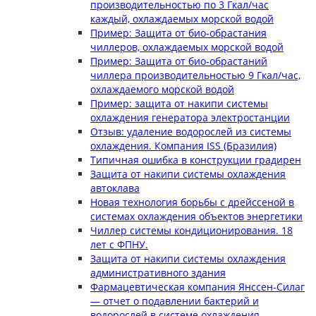
производительностью по 3 Гкал/час
каждый, охлаждаемых морской водой
Пример: Защита от био-обрастания
чиллеров, охлаждаемых морской водой
Пример: Защита от био-обрастаний
чиллера производительностью 9 Гкал/час,
охлаждаемого морской водой
Пример: защита от накипи системы
охлаждения генератора электростанции
Отзыв: удаление водорослей из системы
охлаждения. Компания ISS (Бразилия)
Типичная ошибка в конструкции градирен
Защита от накипи системы охлаждения
автоклава
Новая технология борьбы с дрейссеной в
системах охлаждения объектов энергетики
Чиллер системы кондиционирования. 18
лет с ФПНУ.
Защита от накипи системы охлаждения
административного здания
Фармацевтическая компания Янссен-Силаг
— отчет о подавлении бактерий и
водорослей в системе охлаждения