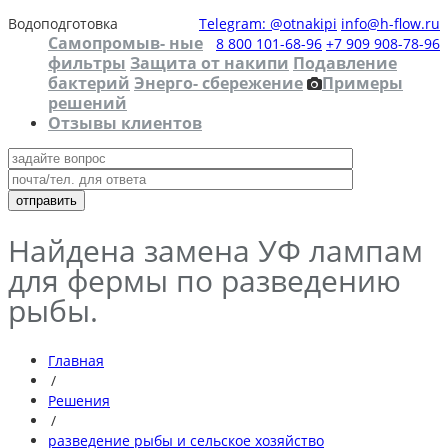
Водоподготовка
Telegram: @otnakipi
info@h-flow.ru
Самопромыв- ные
8 800 101-68-96
+7 909 908-78-96
фильтры
Защита от накипи
Подавление
бактерий
Энерго- сбережение
Примеры
решений
Отзывы клиентов
Найдена замена УФ лампам
для фермы по разведению
рыбы.
Главная
/
Решения
/
разведение рыбы и сельское хозяйство