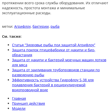
протяжении всего срока службы оборудования. Их отличают
надежность, простота монтажа и минимальные
эксплуатационные расходы.
метки:
Агрифлоу
,
бактерии
,
рыба
См. также:
Статья “Здоровье рыбы под защитой Агрифлоу”
Защита поилок птицефабрики от накипи и био-
обрастания
Защита от накипи и бактерий моечных машин лотков
для мяса
Защита от заиливания трубопроводов станции по
разведению рыбы
Эффективность устройства Гидрофлоу S-38 для
подавления бактерий в рециркулируемой
водопроводной воде
Главная
Принцип действия
Модели