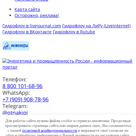
Карта сайта
Осторожно, реклама!
Гидрофлоу в livejournal.com
Гидрофлоу на ЛиРу (Liveinternet)
Гидрофлоу в ВКонтакте
Гидрофлоу в Rutube
Телефон:
8 800 101-68-96
WhatsApp:
+7 (909) 908-78-96
Telegram:
@otnakipi
e-mail:
Для работы сайта нужны файлы cookie и сервисы аналитики. Продолжая
info@h-flow.ru
просматривать страницы сайта или закрыв данное окно, Вы соглашаетесь
с нашей
политикой конфиденциальности
и выражаете своё согласие на
© ООО "Гидрофлоу" 2004-2025 |
Соглашение с посетителем
сбор и обработку информации о Вашей активности на настоящем сайте.