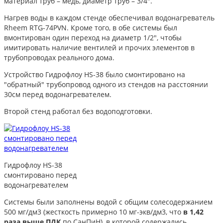
материал труб – медь, диаметр труб – 3/4".
Нагрев воды в каждом стенде обеспечивал водонагреватель
Rheem RTG-74PVN. Кроме того, в обе системы был
вмонтирован один переход на диаметр 1/2", чтобы
имитировать наличие вентилей и прочих элементов в
трубопроводах реального дома.
Устройство Гидрофлоу HS-38 было смонтировано на
"обратный" трубопровод одного из стендов на расстоянии
30см перед водонагревателем.
Второй стенд работал без водоподготовки.
Гидрофлоу HS-38
смонтировано перед
водонагревателем
Системы были заполнены водой с общим солесодержанием
500 мг/дм3 (жесткость примерно 10 мг-экв/дм3, что
в 1,42
раза выше ПДК
по СанПиН), в которой содержались