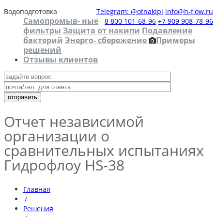
Водоподготовка
Telegram: @otnakipi
info@h-flow.ru
Самопромыв- ные
8 800 101-68-96
+7 909 908-78-96
фильтры
Защита от накипи
Подавление
бактерий
Энерго- сбережение
Примеры
решений
Отзывы клиентов
Отчет независимой
организации о
сравнительных испытаниях
Гидрофлоу HS-38
Главная
/
Решения