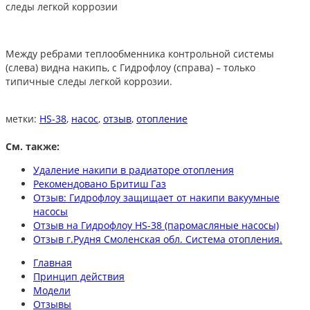
следы легкой коррозии
Между ребрами теплообменника контрольной системы
(слева) видна накипь, с Гидрофлоу (справа) – только
типичные следы легкой коррозии.
метки:
HS-38
,
насос
,
отзыв
,
отопление
См. также:
Удаление накипи в радиаторе отопления
Рекомендовано Бритиш Газ
Отзыв: Гидрофлоу защищает от накипи вакуумные
насосы
Отзыв на Гидрофлоу HS-38 (паромасляные насосы)
Отзыв г.Рудня Смоленская обл. Система отопления.
Главная
Принцип действия
Модели
Отзывы