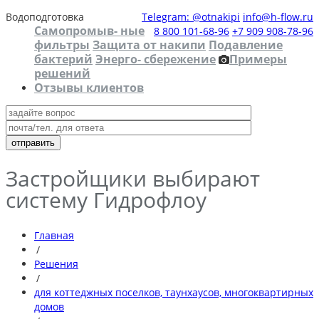
Водоподготовка
Telegram: @otnakipi
info@h-flow.ru
Самопромыв- ные
8 800 101-68-96
+7 909 908-78-96
фильтры
Защита от накипи
Подавление
бактерий
Энерго- сбережение
Примеры
решений
Отзывы клиентов
Застройщики выбирают
систему Гидрофлоу
Главная
/
Решения
/
для коттеджных поселков, таунхаусов, многоквартирных
домов