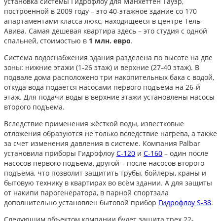
установка системы Гидрофлоу для Манхеттен Тауэр,
построенной в 2009 году – это 40-этажное здание со 170
апартаментами класса люкс, находящееся в центре Тель-
Авива. Самая дешевая квартира здесь – это студия с одной
спальней, стоимостью в
1 млн. евро
.
Система водоснабжения здания разделена по высоте на две
зоны: нижние этажи (1-26 этаж) и верхние (27-40 этаж). В
подвале дома расположено три накопительных бака с водой,
откуда вода подается насосами первого подъема на 26-й
этаж. Для подачи воды в верхние этажи установлены насосы
второго подъема.
Вследствие применения жёсткой воды, известковые
отложения образуются не только вследствие нагрева, а также
за счет изменения давления в системе. Компания Palbar
установила приборы Гидрофлоу
C-120
и
C-160
– один после
насосов первого подъема, другой – после насосов второго
подъема, что позволит защитить трубы, бойлеры, краны и
бытовую технику в квартирах во всём здании. А для защиты
от накипи парогенератора, в парной спортзала
дополнительно установлен бытовой прибор
Гидрофлоу S-38
.
Следующим объектом компании будет защита трех 22-