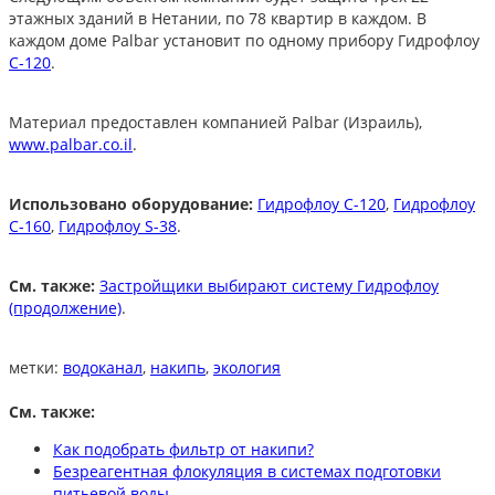
этажных зданий в Нетании, по 78 квартир в каждом. В
каждом доме Palbar установит по одному прибору Гидрофлоу
C-120
.
Материал предоставлен компанией Palbar (Израиль),
www.palbar.co.il
.
Использовано оборудование:
Гидрофлоу C-120
,
Гидрофлоу
C-160
,
Гидрофлоу S-38
.
См. также:
Застройщики выбирают систему Гидрофлоу
(продолжение)
.
метки:
водоканал
,
накипь
,
экология
См. также:
Как подобрать фильтр от накипи?
Безреагентная флокуляция в системах подготовки
питьевой воды