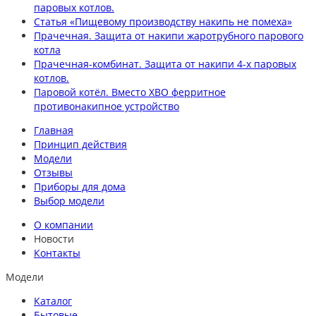
паровых котлов.
Статья «Пищевому производству накипь не помеха»
Прачечная. Защита от накипи жаротрубного парового
котла
Прачечная-комбинат. Защита от накипи 4-х паровых
котлов.
Паровой котёл. Вместо ХВО ферритное
противонакипное устройство
Главная
Принцип действия
Модели
Отзывы
Приборы для дома
Выбор модели
О компании
Новости
Контакты
Модели
Каталог
Бытовые