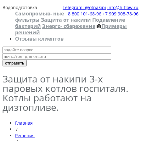
Водоподготовка
Telegram: @otnakipi
info@h-flow.ru
Самопромыв- ные
8 800 101-68-96
+7 909 908-78-96
фильтры
Защита от накипи
Подавление
бактерий
Энерго- сбережение
Примеры
решений
Отзывы клиентов
Защита от накипи 3-х
паровых котлов госпиталя.
Котлы работают на
дизтопливе.
Главная
/
Решения