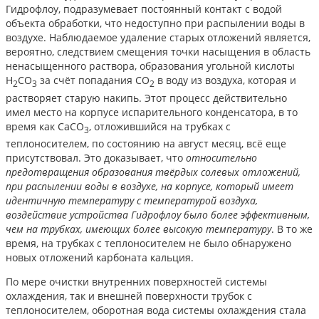
Гидрофлоу, подразумевает постоянный контакт с водой
объекта обработки, что недоступно при распылении воды в
воздухе. Наблюдаемое удаление старых отложений является,
вероятно, следствием смещения точки насыщения в область
ненасыщенного раствора, образования угольной кислоты
H
CO
за счёт попадания СО
в воду из воздуха, которая и
2
3
2
растворяет старую накипь. Этот процесс действительно
имел место на корпусе испарительного конденсатора, в то
время как CaCO
, отложившийся на трубках с
3
теплоносителем, по состоянию на август месяц, всё еще
присутствовал. Это доказывает, что
относительно
предотвращения образования твёрдых солевых отложений,
при распылении воды в воздухе, на корпусе, который имеет
идентичную температуру с температурой воздуха,
воздействие устройства Гидрофлоу было более эффективным,
чем на трубках, имеющих более высокую температуру
. В то же
время, на трубках с теплоносителем не было обнаружено
новых отложений карбоната кальция.
По мере очистки внутренних поверхностей системы
охлаждения, так и внешней поверхности трубок с
теплоносителем, оборотная вода системы охлаждения стала