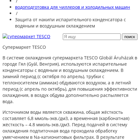
/
водоподготовка для чиллеров и холодильных машин
/
Защита от накипи испарительного конденсатора с
водяным и воздушным охлаждением
Супермаркет TESCO
В системе охлаждения супермаркета TESCO Globál Áruházak в
городе Гял (Gyál, Венгрия), используются испарительные
конденсаторы с водяным и воздушным охлаждением. В
зимний период (с октября по апрель), трубки с
теплоносителем (аммиак) обдуваются воздухом, а в летний
период (с апрель по октябрь), для повышения эффективности
охлаждения, в воздух обдува дополнительно распыляется
вода.
Источником воды является скважина, общая жёсткость
составляет 6,8 ммоль-экв./дм3, а временная (карбонатная)
жёсткость – 4.8 ммоль-экв./дм3. Перед подачей в систему
охлаждения подпиточная вода проходила обработку
умягчением в Na-катионитовых фильтрах. В результате