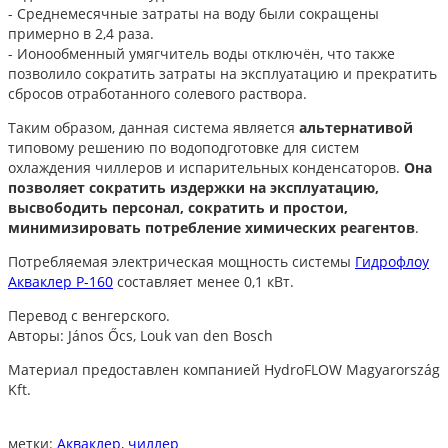
- Среднемесячные затраты на воду были сокращены
примерно в 2,4 раза.
- Ионообменный умягчитель воды отключён, что также
позволило сократить затраты на эксплуатацию и прекратить
сбросов отработанного солевого раствора.
Таким образом, данная система является
альтернативой
типовому решению по водоподготовке для систем
охлаждения чиллеров и испарительных конденсаторов.
Она
позволяет сократить издержки на эксплуатацию,
высвободить персонал, сократить и простои,
минимизировать потребление химических реагентов
.
Потребляемая электрическая мощность системы
Гидрофлоу
Акваклер P-160
составляет менее 0,1 кВт.
Перевод с венгерского.
Авторы: János Őcs, Louk van den Bosch
Материал предоставлен компанией HydroFLOW Magyarország
Kft.
метки:
Акваклер
,
чиллер