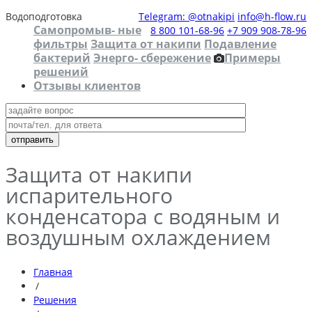
Водоподготовка
Telegram: @otnakipi
info@h-flow.ru
Самопромыв- ные
8 800 101-68-96
+7 909 908-78-96
фильтры
Защита от накипи
Подавление
бактерий
Энерго- сбережение
Примеры
решений
Отзывы клиентов
Защита от накипи
испарительного
конденсатора с водяным и
воздушным охлаждением
Главная
/
Решения