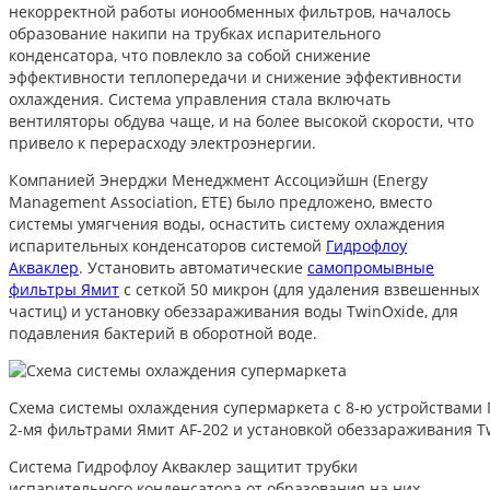
некорректной работы ионообменных фильтров, началось
образование накипи на трубках испарительного
конденсатора, что повлекло за собой снижение
эффективности теплопередачи и снижение эффективности
охлаждения. Система управления стала включать
вентиляторы обдува чаще, и на более высокой скорости, что
привело к перерасходу электроэнергии.
Компанией Энерджи Менеджмент Ассоциэйшн (Energy
Management Association, ETE) было предложено, вместо
системы умягчения воды, оснастить систему охлаждения
испарительных конденсаторов системой
Гидрофлоу
Акваклер
. Установить автоматические
самопромывные
фильтры Ямит
с сеткой 50 микрон (для удаления взвешенных
частиц) и установку обеззараживания воды TwinOxide, для
подавления бактерий в оборотной воде.
Схема системы охлаждения супермаркета с 8-ю устройствами 
2-мя фильтрами Ямит AF-202 и установкой обеззараживания T
Система Гидрофлоу Акваклер защитит трубки
испарительного конденсатора от образования на них