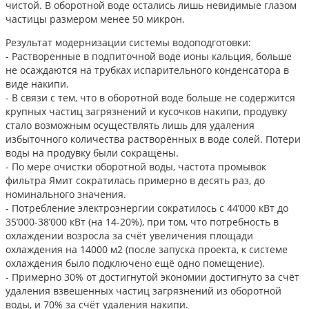
чистой. В оборотной воде остались лишь невидимые глазом
частицы размером менее 50 микрон.
Результат модернизации системы водоподготовки:
- Растворенные в подпиточной воде ионы кальция, больше
не осаждаются на трубках испарительного конденсатора в
виде накипи.
- В связи с тем, что в оборотной воде больше не содержится
крупных частиц загрязнений и кусочков накипи, продувку
стало возможным осуществлять лишь для удаления
избыточного количества растворённых в воде солей. Потери
воды на продувку были сокращены.
- По мере очистки оборотной воды, частота промывок
фильтра Ямит сократилась примерно в десять раз, до
номинального значения.
- Потребление электроэнергии сократилось с 44’000 кВт до
35’000-38’000 кВт (на 14-20%), при том, что потребность в
охлаждении возросла за счёт увеличения площади
охлаждения на 14000 м2 (после запуска проекта, к системе
охлаждения было подключено ещё одно помещение).
- Примерно 30% от достигнутой экономии достигнуто за счёт
удаления взвешенных частиц загрязнений из оборотной
воды, и 70% за счёт удаления накипи.