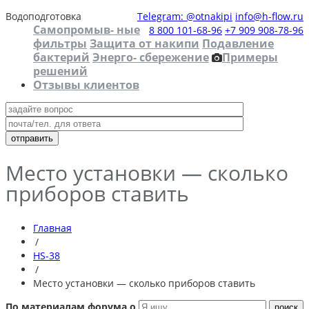
Водоподготовка
Telegram: @otnakipi
info@h-flow.ru
Самопромыв- ные
8 800 101-68-96
+7 909 908-78-96
фильтры
Защита от накипи
Подавление
бактерий
Энерго- сбережение
Примеры
решений
Отзывы клиентов
Место установки — сколько
приборов ставить
Главная
/
HS-38
/
Место установки — сколько приборов ставить
По материалам форума о