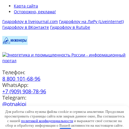
Карта сайта
Осторожно, реклама!
Гидрофлоу в livejournal.com
Гидрофлоу на ЛиРу (Liveinternet)
Гидрофлоу в ВКонтакте
Гидрофлоу в Rutube
Телефон:
8 800 101-68-96
WhatsApp:
+7 (909) 908-78-96
Telegram:
@otnakipi
e-mail:
Для работы сайта нужны файлы cookie и сервисы аналитики. Продолжая
info@h-flow.ru
просматривать страницы сайта или закрыв данное окно, Вы соглашаетесь
с нашей
политикой конфиденциальности
и выражаете своё согласие на
© ООО "Гидрофлоу" 2004-2025 |
Соглашение с посетителем
сбор и обработку информации о Вашей активности на настоящем сайте.