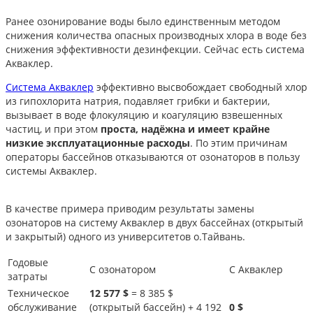
Ранее озонирование воды было единственным методом
снижения количества опасных производных хлора в воде без
снижения эффективности дезинфекции. Сейчас есть система
Акваклер.
Система Акваклер
эффективно высвобождает свободный хлор
из гипохлорита натрия, подавляет грибки и бактерии,
вызывает в воде флокуляцию и коагуляцию взвешенных
частиц, и при этом
проста, надёжна и имеет крайне
низкие эксплуатационные расходы
. По этим причинам
операторы бассейнов отказываются от озонаторов в пользу
системы Акваклер.
В качестве примера приводим результаты замены
озонаторов на систему Акваклер в двух бассейнах (открытый
и закрытый) одного из университетов о.Тайвань.
Годовые
С озонатором
С Акваклер
затраты
Техническое
12 577 $
= 8 385 $
обслуживание
(открытый бассейн) + 4 192
0 $