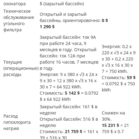
озонатора
$ (зарытый бассейн)
Техническое
Открытый и зарытый
обслуживание
бассейны, ориентировочно:
0 $
угольного
1 290 $
фильтра
Закрытый бассейн: ток 9А
при работе 24 часа, 9
Энергия: 0,2 х
месяцев в году. Открытый
220 х √3 х 24 х 9
бассейн: ток 12А при
x 30 + 0,2 х 220
Текущие
работе 16 часов, 7 месяцев
х √3 х 16 x 30 х
(операционные)
в году.
7 = 750 kWh.
расходы
Энергия: 9 х 380 х √3 х 24 х
Стоимость:
59 $
9 x 30 + 12 х 380 х √3 х 16 x
= 0.0792 $ х 750
30 х 7 = 64 922 kWh.
kWh
Стоимость:
5 142 $
= 0.0792
$ х 64 922 kWh
Закрытый бассейн: 161 $ в
неделю
Снижен на
Расход
Открытый бассейн: 516 $ в
30%.
гипохлорита
неделю
15 231 $
= 21
натрия
Стоимость:
21 759 $
= 161 х
759 $ x 0.7
39 + 516 х 30