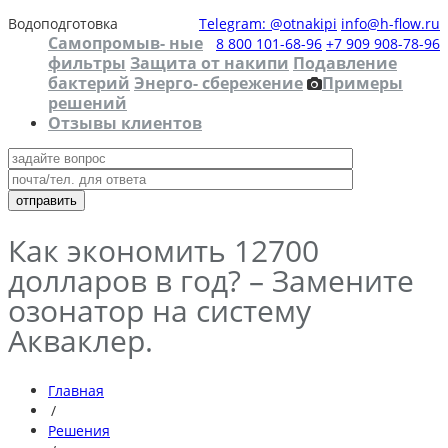
Водоподготовка
Telegram: @otnakipi
info@h-flow.ru
Самопромыв- ные
8 800 101-68-96
+7 909 908-78-96
фильтры
Защита от накипи
Подавление
бактерий
Энерго- сбережение
Примеры
решений
Отзывы клиентов
Как экономить 12700
долларов в год? – Замените
озонатор на систему
Акваклер.
Главная
/
Решения