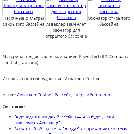
Песочные фильтры
Озонатор открытого
закрытого бассейна
Акваклер заменяет
бассейна
озонатор для
открытого бассейна
Материал предоставлен компанией PowerTech IPC Company
Limited (Тайвань).
Использовано оборудование: Акваклер Custom.
метки:
Акваклер Custom
,
бассейн
,
энергосбережение
См. также:
Водоподготовка для бассейна — что будет, если
выключить Акваклер?
8-кратный обладатель Energy Star применяет систему