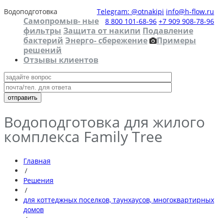
Водоподготовка
Telegram: @otnakipi
info@h-flow.ru
Самопромыв- ные
8 800 101-68-96
+7 909 908-78-96
фильтры
Защита от накипи
Подавление
бактерий
Энерго- сбережение
Примеры
решений
Отзывы клиентов
Водоподготовка для жилого
комплекса Family Tree
Главная
/
Решения
/
для коттеджных поселков, таунхаусов, многоквартирных
домов