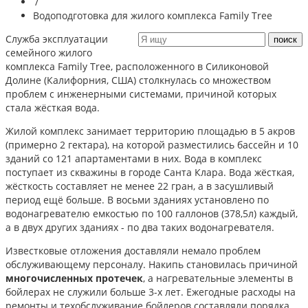
/
Водоподготовка для жилого комплекса Family Tree
Служба эксплуатации
семейного жилого
комплекса Family Tree, расположенного в Силиконовой
Долине (Калифорния, США) столкнулась со множеством
проблем с инженерными системами, причиной которых
стала жёсткая вода.
Жилой комплекс занимает территорию площадью в 5 акров
(примерно 2 гектара), на которой разместились бассейн и 10
зданий со 121 апартаментами в них. Вода в комплекс
поступает из скважины в городе Санта Клара. Вода жёсткая,
жёсткость составляет не менее 22 гран, а в засушливый
период ещё больше. В восьми зданиях установлено по
водонагревателю емкостью по 100 галлонов (378,5л) каждый,
а в двух других зданиях - по два таких водонагревателя.
Известковые отложения доставляли немало проблем
обслуживающему персоналу. Накипь становилась причиной
многочисленных протечек
, а нагревательные элементы в
бойлерах не служили больше 3-х лет. Ежегодные расходы на
ремонты и техобслуживание бойлеров составляли порядка