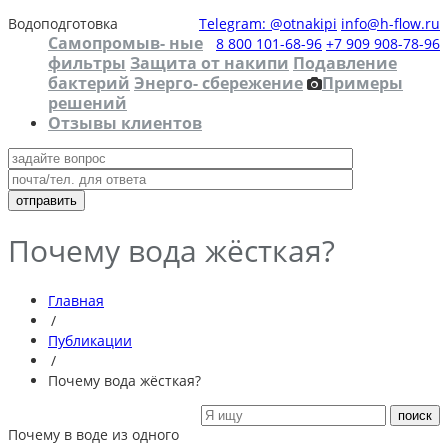
Водоподготовка
Telegram: @otnakipi
info@h-flow.ru
Самопромыв- ные
8 800 101-68-96
+7 909 908-78-96
фильтры
Защита от накипи
Подавление
бактерий
Энерго- сбережение
Примеры
решений
Отзывы клиентов
Почему вода жёсткая?
Главная
/
Публикации
/
Почему вода жёсткая?
Почему в воде из одного