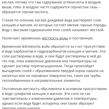
кислая, потому что там содержание углекислоты в воздухе
выше, плюс в воздухе часто содержатся сернистые газы –
образуется серная кислота.
Стекая по склонам, кислая дождевая вода растворяет соли
кальция и магния, из которых состоят мягкие горные породы.
Воду с высоким содержанием этих солей называют жёсткой.
Различают временную
жёсткость воды
и постоянную.
Временная
жёсткость воды
образуется за счет присутствия
в воде карбонатов и гидрокарбонатов кальция и магния. Эти
соли растворимы в воде, и они будут растворены в ней до
тех пор, пока изменение давления или температуры не
сделает раствор перенасыщенным. Тогда произойдет
выпадение солей с образованием твердой корки накипи на
нагретых или на неровных поверхностях, таких как трубы,
теплообменники и нагревательные элементы.
Постоянная жесткость обусловлена в основном присутствием
в воде сульфатов кальция и магния. Эти соли не так
чувствительны к изменениям давления и температуры,
однако если вода будет испарена, они также образуют
твердую корку накипи.