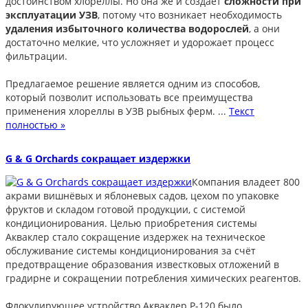
достоинством хлореллы. Но она же и создаёт
сложности при
эксплуатации УЗВ
, потому что возникает необходимость
удаления избыточного количества водорослей
, а они
достаточно мелкие, что усложняет и удорожает процесс
фильтрации.
Предлагаемое решение является одним из способов,
который позволит использовать все преимущества
применения хлореллы в УЗВ рыбных ферм. ...
Текст
полностью »
G & G Orchards сокращает издержки
Компания владеет 800
акрами вишнёвых и яблоневых садов, цехом по упаковке
фруктов и складом готовой продукции, с системой
кондиционирования. Целью приобретения системы
Акваклер стало сокращение издержек на техническое
обслуживание системы кондиционирования за счёт
предотвращение образования известковых отложений в
градирне и сокращении потребления химических реагентов.
Флокулирующее устройство Акваклер Р-120 было