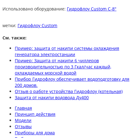
Использовано оборудование:
Гидрофлоу Custom С-8"
метки:
Гидрофлоу Custom
См. также:
Пример: защита от накипи системы охлаждения
генератора электростанции
Пример: Защита от накипи 6 чиллеров
производительностью по 3 Гкал/час каждый,
охлаждаемых морской водой
Прибор Гидрофлоу обеспечивает водоподготовку для
200 домов.
Отзыв о работе устройства Гидрофлоу (котельная)
Защита от накипи водовода Ду400
Главная
Принцип действия
Модели
Отзывы
Приборы для дома