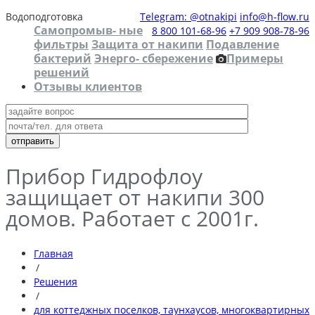
Водоподготовка
Telegram: @otnakipi
info@h-flow.ru
Самопромыв- ные
8 800 101-68-96
+7 909 908-78-96
фильтры
Защита от накипи
Подавление
бактерий
Энерго- сбережение
Примеры
решений
Отзывы клиентов
Прибор Гидрофлоу
защищает от накипи 300
домов. Работает с 2001г.
Главная
/
Решения
/
для коттеджных поселков, таунхаусов, многоквартирных