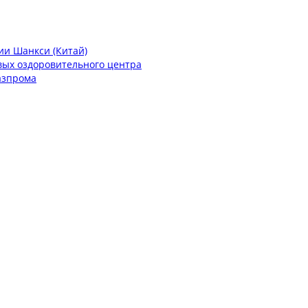
ии Шанкси (Китай)
вых оздоровительного центра
азпрома