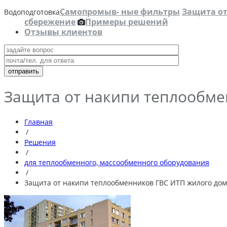
Самопромыв- ные фильтры
Защита о
Водоподготовка
сбережение
Примеры решений
Отзывы клиентов
Защита от накипи теплообме
Главная
/
Решения
/
для теплообменного, массообменного оборудования
/
Защита от накипи теплообменников ГВС ИТП жилого дом