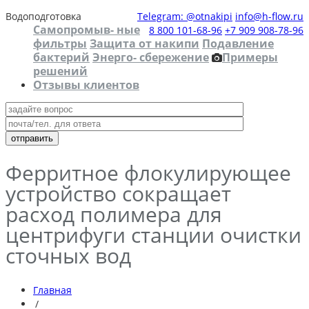
Водоподготовка
Telegram: @otnakipi
info@h-flow.ru
Самопромыв- ные
8 800 101-68-96
+7 909 908-78-96
фильтры
Защита от накипи
Подавление
бактерий
Энерго- сбережение
Примеры
решений
Отзывы клиентов
Ферритное флокулирующее
устройство сокращает
расход полимера для
центрифуги станции очистки
сточных вод
Главная
/