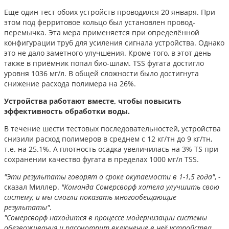
Еще один тест обоих устройств проводился 20 января. При
этом под ферритовое кольцо был установлен провод-
перемычка. Эта мера применяется при определённой
конфигурации труб для усиления сигнала устройства. Однако
это не дало заметного улучшения. Кроме того, в этот день
также в приёмник попал био-шлам. TSS фугата достигло
уровня 1036 мг/л. В общей сложности было достигнута
снижение расхода полимера на 26%.
Устройства работают вместе, чтобы повысить
эффективность обработки воды.
В течение шести тестовых последовательностей, устройства
снизили расход полимеров в среднем с 12 кг/тн до 9 кг/тн,
т.е. на 25.1%. А плотность осадка увеличилась на 3% TS при
сохранении качество фугата в пределах 1000 мг/л TSS.
"Эти результаты говорят о сроке окупаемости в 1-1,5 года"
, -
сказал Миллер.
"Команда Сомерсворф хотела улучшить свою
систему, и мы смогли показать многообещающие
результаты"
.
"Сомерсворф находится в процессе модернизации системы
обезвоживания и рассмотрит включение в неё устройства