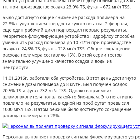
Работа устройства позволила снизить дозу полимера до 8 кг/
тн, при производстве осадка 23.9% TS, фугат - 672 мг/л TSS.
Было достигнуто общее снижение расхода полимера на
22.8% с улучшением твердости сухого остатка. 2 февраля,
еще один рабочий цикл подтвердил первые результаты.
Ферритное флокулирующее устройство Гидрофлоу способна
уменьшить расход полимера до 10 кг/тн при производстве
осадка с 24,8% TS, фугат - 718 мг/л TSS. Общее сокращение
расхода полимера составило 15%. В этой серии тестов
значительно улучшено качество осадка и воды из
центрифуги.
11.01.2016г. работали оба устройства. В этот день достигнуто
снижение дозы полимера до 8 кг/тн. Был получен осадок
20.5% TS и фугат 732 мг/л TSS. Однако в приёмник
шламонакопителя попал какой-то био-шлам. Это негативно
повлияло на результаты, в одной из проб фугат превысил
1000 мг/л TSS. В этом режиме было достигнуто сокращение
расхода полимера на 28%.
Персонал выполняет проверку сигнала флокулирующего устро