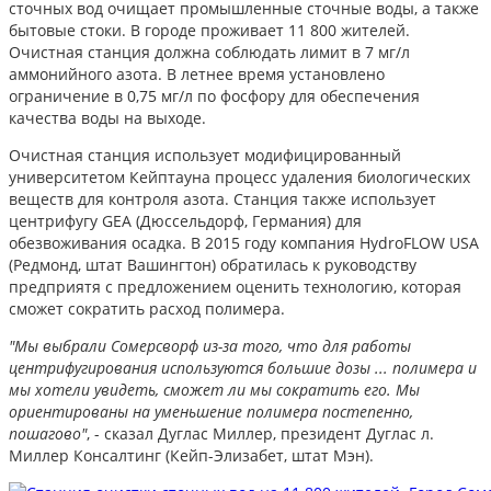
сточных вод очищает промышленные сточные воды, а также
бытовые стоки. В городе проживает 11 800 жителей.
Очистная станция должна соблюдать лимит в 7 мг/л
аммонийного азота. В летнее время установлено
ограничение в 0,75 мг/л по фосфору для обеспечения
качества воды на выходе.
Очистная станция использует модифицированный
университетом Кейптауна процесс удаления биологических
веществ для контроля азота. Станция также использует
центрифугу GEA (Дюссельдорф, Германия) для
обезвоживания осадка. В 2015 году компания HydroFLOW USA
(Редмонд, штат Вашингтон) обратилась к руководству
предприятя с предложением оценить технологию, которая
сможет сократить расход полимера.
"Мы выбрали Сомерсворф из-за того, что для работы
центрифугирования используются большие дозы ... полимера и
мы хотели увидеть, сможет ли мы сократить его. Мы
ориентированы на уменьшение полимера постепенно,
пошагово"
, - сказал Дуглас Миллер, президент Дуглас л.
Миллер Консалтинг (Кейп-Элизабет, штат Мэн).