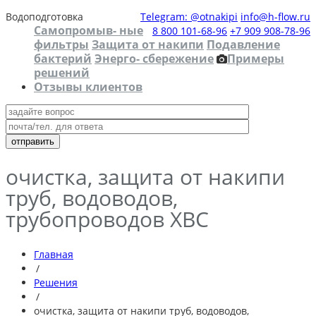
Водоподготовка
Telegram: @otnakipi
info@h-flow.ru
Самопромыв- ные
8 800 101-68-96
+7 909 908-78-96
фильтры
Защита от накипи
Подавление
бактерий
Энерго- сбережение
Примеры
решений
Отзывы клиентов
очистка, защита от накипи
труб, водоводов,
трубопроводов ХВС
Главная
/
Решения
/
очистка, защита от накипи труб, водоводов,