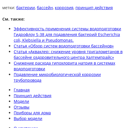
метки:
бактерии
,
бассейн
,
коррозия
,
принцип действия
См. также:
Эффективность применения системы водоподготовки
Гидрофлоу S-38 для подавления бактерий Escherichia
coli, Klebsiella и Pseudomonas.
Статья «Обзор систем водоподготовки бассейнов»
Статья «Акваклер: снижение уровня тригалометанов в
бассейне оздоровительного центра Халтемпрайс»
Снижение расхода гипохлорита натрия в системах
водоподготовки
Подавление микробиологической коррозии
трубопровода
Главная
Принцип действия
Модели
Отзывы
Приборы для дома
Выбор модели