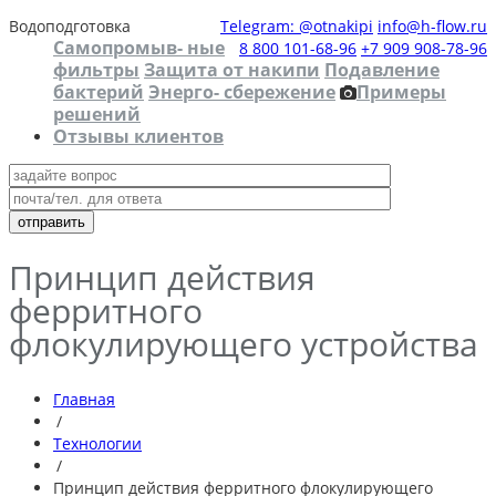
Водоподготовка
Telegram: @otnakipi
info@h-flow.ru
Самопромыв- ные
8 800 101-68-96
+7 909 908-78-96
фильтры
Защита от накипи
Подавление
бактерий
Энерго- сбережение
Примеры
решений
Отзывы клиентов
Принцип действия
ферритного
флокулирующего устройства
Главная
/
Технологии
/
Принцип действия ферритного флокулирующего