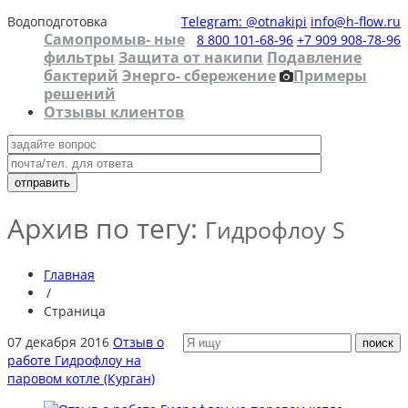
Водоподготовка
Telegram: @otnakipi
info@h-flow.ru
Самопромыв- ные
8 800 101-68-96
+7 909 908-78-96
фильтры
Защита от накипи
Подавление
бактерий
Энерго- сбережение
Примеры
решений
Отзывы клиентов
Архив по тегу:
Гидрофлоу S
Главная
/
Страница
07 декабря 2016
Отзыв о
работе Гидрофлоу на
паровом котле (Курган)