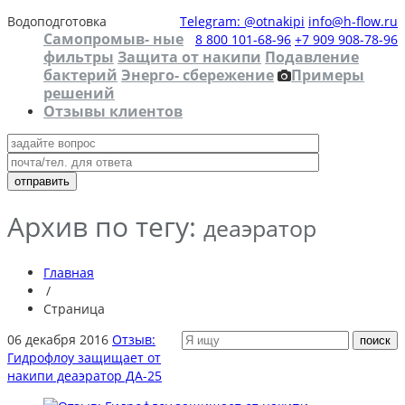
Водоподготовка
Telegram: @otnakipi
info@h-flow.ru
Самопромыв- ные
8 800 101-68-96
+7 909 908-78-96
фильтры
Защита от накипи
Подавление
бактерий
Энерго- сбережение
Примеры
решений
Отзывы клиентов
Архив по тегу:
деаэратор
Главная
/
Страница
06 декабря 2016
Отзыв:
Гидрофлоу защищает от
накипи деаэратор ДА-25