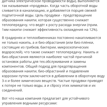
датчика электрической проводимости воды), выполняется
так называемая «продувка». Когда часть оборотной воды
сливается в канализацию, и добавляется порция свежей
подпиточной воды. Цель продувки - предотвращение
образования накипи, которая существенно снижает
теплопередачу, что ведёт к росту расхода энергии (прим.
1мм накипи снижает эффективность охлаждения на 12%).
В градирнях и теплообменниках постоянно накапливаются
не только накипь, а и био-обрастания (или био-плёнки,
состоящие из грибков, бактерии, микроскопических
водорослей), что также снижает теплопередачу. Накипь и
био-обрастания являются наиболее частой причиной
остановок работы для тех.обслуживания и замены
компонентов. Общий подход для предотвращения
образования накипи, био-обрастаний и подавления
коррозии путем заключается в добавлении в оборотную воду
3-х и более химических веществ. Частые продувки приводят
к потере не только воды, а и сбросу этих химикатов и их
соединений.
Вот что наша компания предлагает для устойчивого
управления водными ресурсами: