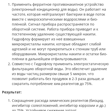
Применить ферритное противонакипное устройство
(электронный кондиционер для воды). Он работает на
частоте, которая нейтрализует бактерии в воде поток
вместе с микроскопическими водорослями и био-
плёнкой. Сигнал прибора распространяется по
оборотной системе. Работа прибора приводит и к
постепенному удалению существующей накипи.
Гидрофлоу формирует из неё взвешенных
микрокристаллы накипи, которые обладают слабой
адгезией и не могут прикрепиться к стенкам труб или
оборудования. Микрокристаллы накипи и остатки био-
плёнки в дальнейшем отфильтровываются.
Совместно с Гидрофлоу применить электростатическую
фильтрацию оборотной воды. Это обеспечит удаление
из воды частиц размером свыше 5 микрон, что
позволит работать без продувок в 2-3 раза дольше, и
сократить потребление хим.реагентов до 75%.
Результат:
Сокращение расхода химических реагентов (биоцид,
ингибитор солеотложений, ингибитор коррозии и др.)
до 75%. Устойчивое снижение затрат.