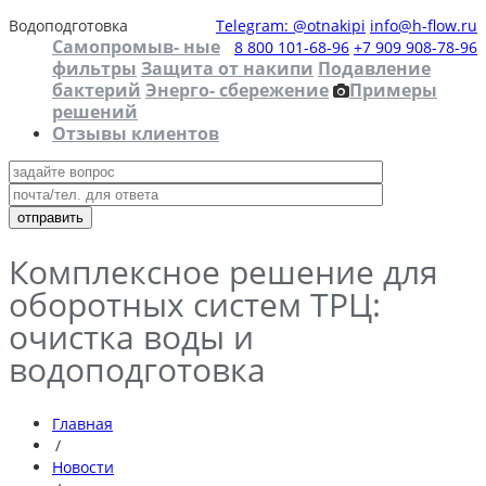
Водоподготовка
Telegram: @otnakipi
info@h-flow.ru
Самопромыв- ные
8 800 101-68-96
+7 909 908-78-96
фильтры
Защита от накипи
Подавление
бактерий
Энерго- сбережение
Примеры
решений
Отзывы клиентов
Комплексное решение для
оборотных систем ТРЦ:
очистка воды и
водоподготовка
Главная
/
Новости